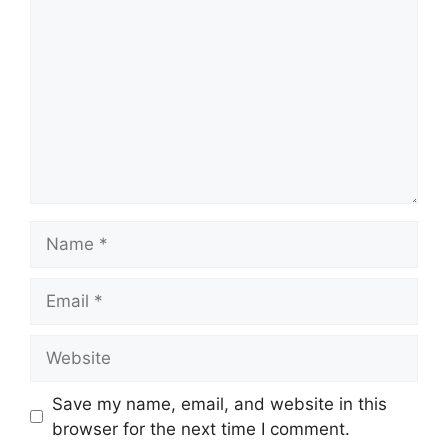
Save my name, email, and website in this
browser for the next time I comment.