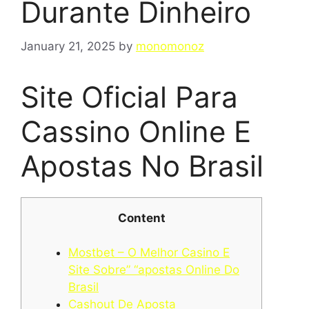
Durante Dinheiro
January 21, 2025
by
monomonoz
Site Oficial Para
Cassino Online E
Apostas No Brasil
Content
Mostbet – O Melhor Casino E
Site Sobre” “apostas Online Do
Brasil
Cashout De Aposta