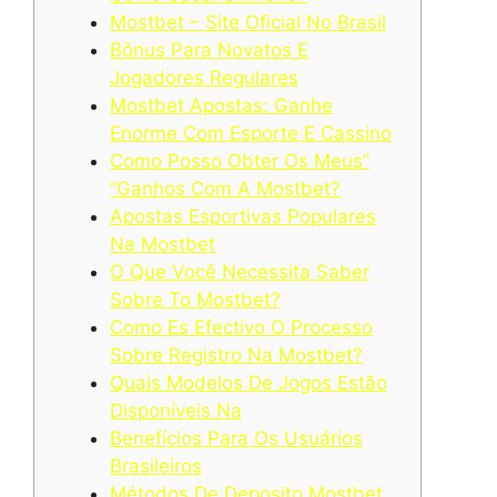
Mostbet – Site Oficial No Brasil
Bônus Para Novatos E
Jogadores Regulares
Mostbet Apostas: Ganhe
Enorme Com Esporte E Cassino
Como Posso Obter Os Meus”
“Ganhos Com A Mostbet?
Apostas Esportivas Populares
Na Mostbet
O Que Você Necessita Saber
Sobre To Mostbet?
Como Es Efectivo O Processo
Sobre Registro Na Mostbet?
Quais Modelos De Jogos Estão
Disponíveis Na
Benefícios Para Os Usuários
Brasileiros
Métodos De Deposito Mostbet