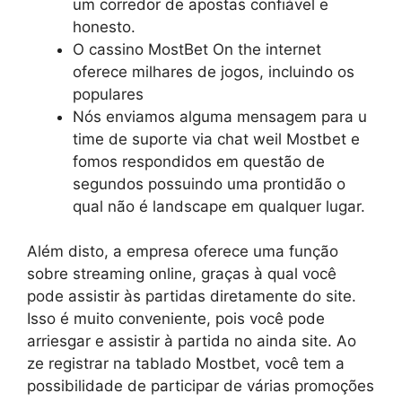
um corredor de apostas confiável e
honesto.
O cassino MostBet On the internet
oferece milhares de jogos, incluindo os
populares
Nós enviamos alguma mensagem para u
time de suporte via chat weil Mostbet e
fomos respondidos em questão de
segundos possuindo uma prontidão o
qual não é landscape em qualquer lugar.
Além disto, a empresa oferece uma função
sobre streaming online, graças à qual você
pode assistir às partidas diretamente do site.
Isso é muito conveniente, pois você pode
arriesgar e assistir à partida no ainda site. Ao
ze registrar na tablado Mostbet, você tem a
possibilidade de participar de várias promoções