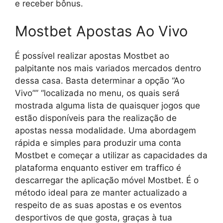
e receber bônus.
Mostbet Apostas Ao Vivo
É possível realizar apostas Mostbet ao
palpitante nos mais variados mercados dentro
dessa casa. Basta determinar a opção “Ao
Vivo”” “localizada no menu, os quais será
mostrada alguma lista de quaisquer jogos que
estão disponíveis para the realização de
apostas nessa modalidade. Uma abordagem
rápida e simples para produzir uma conta
Mostbet e começar a utilizar as capacidades da
plataforma enquanto estiver em traffico é
descarregar the aplicação móvel Mostbet. É o
método ideal para ze manter actualizado a
respeito de as suas apostas e os eventos
desportivos de que gosta, graças à tua