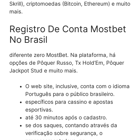
Skrill), criptomoedas (Bitcoin, Ethereum) e muito
mais.
Registro De Conta Mostbet
No Brasil
diferente zero MostBet. Na plataforma, há
opções de Pôquer Russo, Tx Hold’Em, Pôquer
Jackpot Stud e muito mais.
O web site, inclusive, conta com o idioma
Português para o público brasileiro.
específicos para cassino e apostas
esportivas.
até 30 minutos após o cadastro.
se dos saques, contando através da
verificação sobre segurança, o