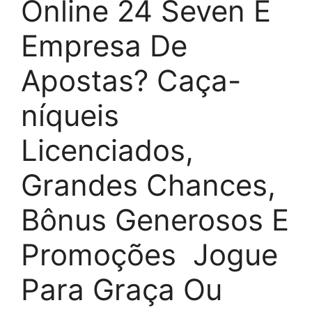
Online 24 Seven E
Empresa De
Apostas? Caça-
níqueis
Licenciados,
Grandes Chances,
Bônus Generosos E
Promoções ️ Jogue
Para Graça Ou