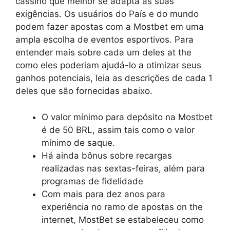
cassino que melhor se adapta às suas
exigências. Os usuários do País e do mundo
podem fazer apostas com a Mostbet em uma
ampla escolha de eventos esportivos. Para
entender mais sobre cada um deles at the
como eles poderiam ajudá-lo a otimizar seus
ganhos potenciais, leia as descrições de cada 1
deles que são fornecidas abaixo.
O valor mínimo para depósito na Mostbet
é de 50 BRL, assim tais como o valor
mínimo de saque.
Há ainda bônus sobre recargas
realizadas nas sextas-feiras, além para
programas de fidelidade
Com mais para dez anos para
experiência no ramo de apostas on the
internet, MostBet se estabeleceu como