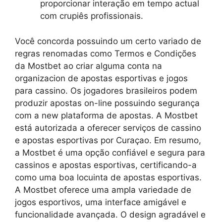
proporcionar interação em tempo actual
com crupiês profissionais.
Você concorda possuindo um certo variado de
regras renomadas como Termos e Condições
da Mostbet ao criar alguma conta na
organizacion de apostas esportivas e jogos
para cassino. Os jogadores brasileiros podem
produzir apostas on-line possuindo segurança
com a new plataforma de apostas. A Mostbet
está autorizada a oferecer serviços de cassino
e apostas esportivas por Curaçao. Em resumo,
a Mostbet é uma opção confiável e segura para
cassinos e apostas esportivas, certificando-a
como uma boa locuinta de apostas esportivas.
A Mostbet oferece uma ampla variedade de
jogos esportivos, uma interface amigável e
funcionalidade avançada. O design agradável e