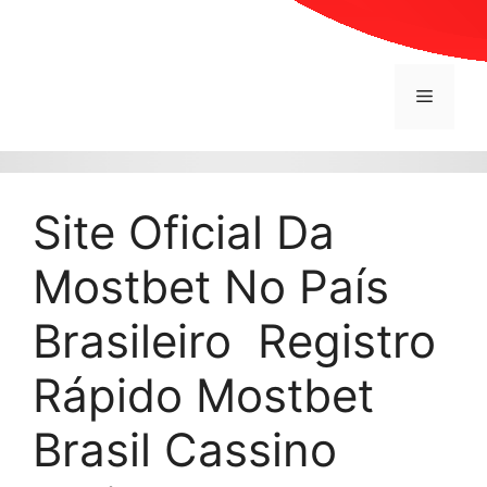
Site Oficial Da
Mostbet No País
Brasileiro ️ Registro
Rápido Mostbet
Brasil Cassino