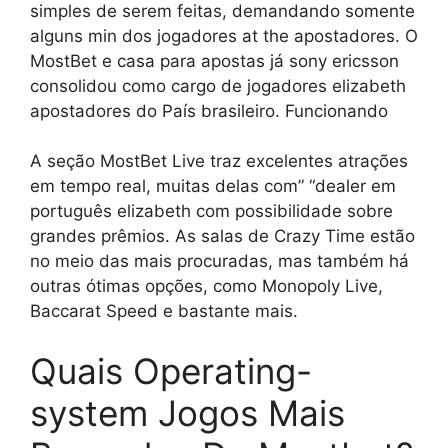
simples de serem feitas, demandando somente
alguns min dos jogadores at the apostadores. O
MostBet e casa para apostas já sony ericsson
consolidou como cargo de jogadores elizabeth
apostadores do País brasileiro. Funcionando
A seção MostBet Live traz excelentes atrações
em tempo real, muitas delas com” “dealer em
português elizabeth com possibilidade sobre
grandes prêmios. As salas de Crazy Time estão
no meio das mais procuradas, mas também há
outras ótimas opções, como Monopoly Live,
Baccarat Speed e bastante mais.
Quais Operating-
system Jogos Mais