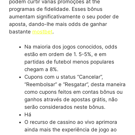
podem curtir várias promoções at the
programas de fidelidade. Esses bônus
aumentam significativamente o seu poder de
aposta, dando-lhe mais odds de ganhar
bastante
mostbet
.
Na maioria dos jogos conocidos, odds
estão em ordem de 1. 5-5%, e em
partidas de futebol menos populares
chegam a 8%.
Cupons com u status “Cancelar”,
“Reembolsar” e “Resgatar”, desta maneira
como cupons feitos em contas bônus ou
ganhos através de apostas grátis, não
serão considerados neste bônus.
Há
O recurso de cassino ao vivo aprimora
ainda mais the experiência de jogo ao