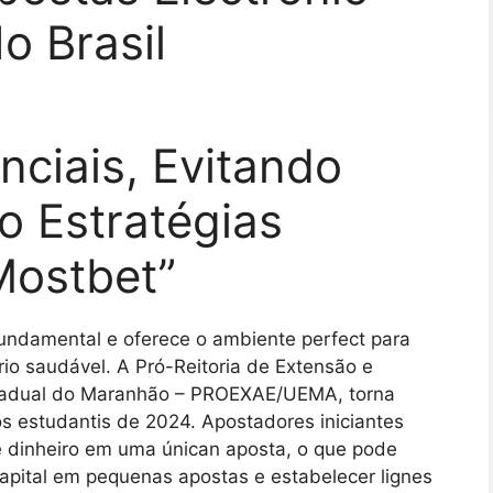
o Brasil
ciais, Evitando
o Estratégias
Mostbet”
undamental e oferece o ambiente perfect para
rio saudável. A Pró-Reitoria de Extensão e
stadual do Maranhão – PROEXAE/UEMA, torna
os estudantis de 2024. Apostadores iniciantes
 dinheiro em uma únican aposta, o que pode
o capital em pequenas apostas e estabelecer lignes