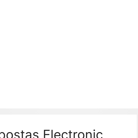
postas Electronic