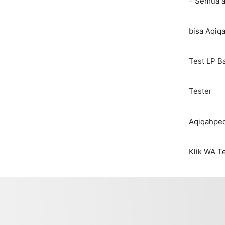
– Semua 
bisa Aqiq
Test LP B
Tester
Aqiqahped
Klik WA T