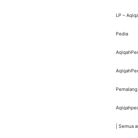
LP – Aqiq
Pedia
AqiqahPed
AqiqahPe
Pemalang
Aqiqahped
| Semua a