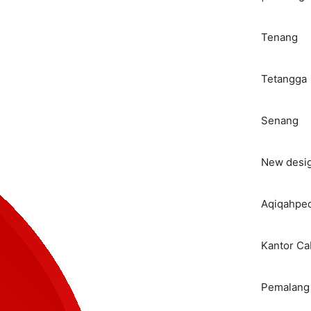
Tenang
Tetangga
Senang
New desi
Aqiqahped
Kantor C
Pemalang