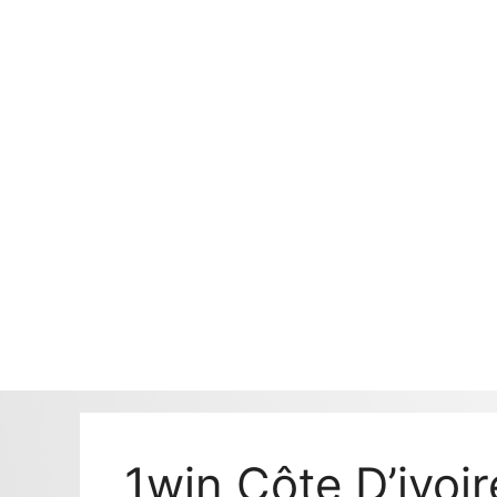
1win Côte D’ivoi