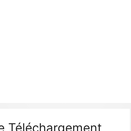
re Téléchargement