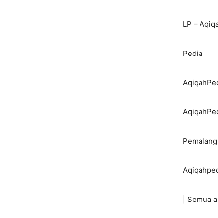
LP – Aqiq
Pedia
AqiqahPed
AqiqahPe
Pemalang
Aqiqahped
| Semua a