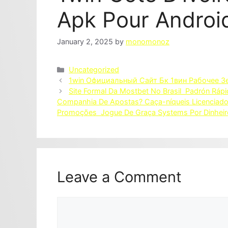
Apk Pour Android
January 2, 2025
by
monomonoz
Uncategorized
1win Официальный Сайт Бк 1вин Рабочее З
Site Formal Da Mostbet No Brasil ️ Padrón Ráp
Companhia De Apostas? Caça-níqueis Licenciados
Promoções ️ Jogue De Graça Systems Por Dinheir
Leave a Comment