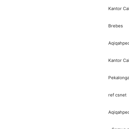
Kantor C
Brebes
Aqiqahped
Kantor C
Pekalong
ref csnet
Aqiqahped