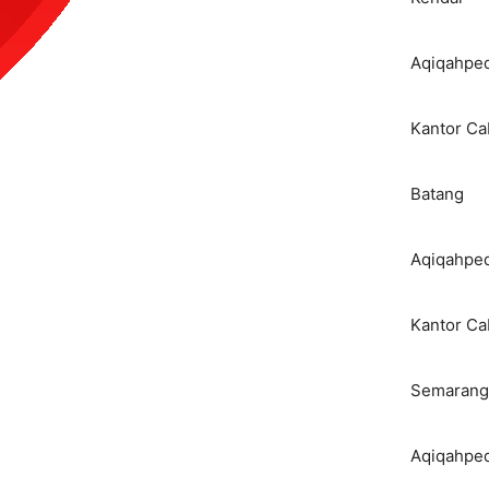
Aqiqahped
Kantor C
Batang
Aqiqahped
Kantor C
Semarang
Aqiqahped