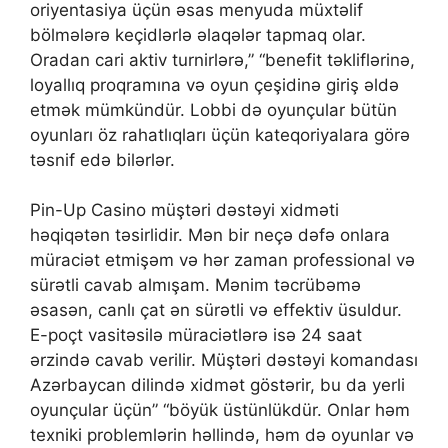
oriyentasiya üçün əsas menyuda müxtəlif
bölmələrə keçidlərlə əlaqələr tapmaq olar.
Oradan cari aktiv turnirlərə,” “benefit təkliflərinə,
loyallıq proqramına və oyun çeşidinə giriş əldə
etmək mümkündür. Lobbi də oyunçular bütün
oyunları öz rahatlıqları üçün kateqoriyalara görə
təsnif edə bilərlər.
Pin-Up Casino müştəri dəstəyi xidməti
həqiqətən təsirlidir. Mən bir neçə dəfə onlara
müraciət etmişəm və hər zaman professional və
sürətli cavab almışam. Mənim təcrübəmə
əsasən, canlı çat ən sürətli və effektiv üsuldur.
E-poçt vasitəsilə müraciətlərə isə 24 saat
ərzində cavab verilir. Müştəri dəstəyi komandası
Azərbaycan dilində xidmət göstərir, bu da yerli
oyunçular üçün” “böyük üstünlükdür. Onlar həm
texniki problemlərin həllində, həm də oyunlar və