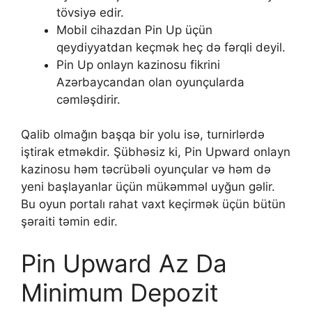
tövsiyə edir.
Mobil cihazdan Pin Up üçün
qeydiyyatdan keçmək heç də fərqli deyil.
Pin Up onlayn kazinosu fikrini
Azərbaycandan olan oyunçularda
cəmləşdirir.
Qalib olmağın başqa bir yolu isə, turnirlərdə
iştirak etməkdir. Şübhəsiz ki, Pin Upward onlayn
kazinosu həm təcrübəli oyunçular və həm də
yeni başlayanlar üçün mükəmməl uyğun gəlir.
Bu oyun portalı rahat vaxt keçirmək üçün bütün
şəraiti təmin edir.
Pin Upward Az Da
Minimum Depozit