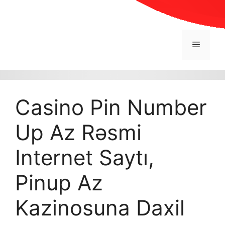
Casino Pin Number
Up Az Rəsmi
Internet Saytı,
Pinup Az
Kazinosuna Daxil