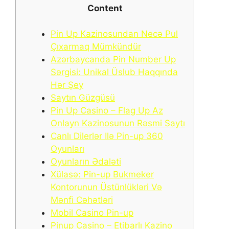
Content
Pin Up Kazinosundan Necə Pul
Çıxarmaq Mümkündür
Azərbaycanda Pin Number Up
Sərgisi: Unikal Üslub Haqqında
Hər Şey
Saytın Güzgüsü
Pin Up Casino – Flag Up Az
Onlayn Kazinosunun Rəsmi Saytı
Canlı Dilerlər Ilə Pin-up 360
Oyunları
Oyunların Ədaləti
Xülasə: Pin-up Bukmeker
Kontorunun Üstünlükləri Və
Mənfi Cəhətləri
Mobil Casino Pin-up
Pinup Casino – Etibarlı Kazino