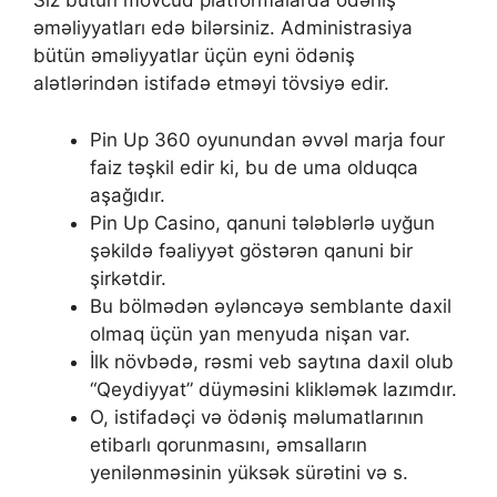
Siz bütün mövcud platformalarda ödəniş
əməliyyatları edə bilərsiniz. Administrasiya
bütün əməliyyatlar üçün eyni ödəniş
alətlərindən istifadə etməyi tövsiyə edir.
Pin Up 360 oyunundan əvvəl marja four
faiz təşkil edir ki, bu de uma olduqca
aşağıdır.
Pin Up Casino, qanuni tələblərlə uyğun
şəkildə fəaliyyət göstərən qanuni bir
şirkətdir.
Bu bölmədən əyləncəyə semblante daxil
olmaq üçün yan menyuda nişan var.
İlk növbədə, rəsmi veb saytına daxil olub
“Qeydiyyat” düyməsini klikləmək lazımdır.
O, istifadəçi və ödəniş məlumatlarının
etibarlı qorunmasını, əmsalların
yenilənməsinin yüksək sürətini və s.