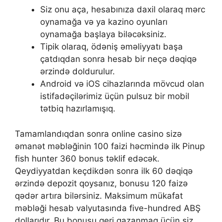
Siz onu aça, hesabınıza daxil olaraq mərc
oynamağa və ya kazino oyunları
oynamağa başlaya biləcəksiniz.
Tipik olaraq, ödəniş əməliyyatı başa
çatdıqdan sonra hesab bir neçə dəqiqə
ərzində doldurulur.
Android və iOS cihazlarında mövcud olan
istifadəçilərimiz üçün pulsuz bir mobil
tətbiq hazırlamışıq.
Tamamlandıqdan sonra online casino sizə
əmanət məbləğinin 100 faizi həcmində ilk Pinup
fish hunter 360 bonus təklif edəcək.
Qeydiyyatdan keçdikdən sonra ilk 60 dəqiqə
ərzində depozit qoysanız, bonusu 120 faizə
qədər artıra bilərsiniz. Maksimum mükafat
məbləği hesab valyutasında five-hundred ABŞ
dollarıdır. Bu bonusu geri qazanmaq üçün siz