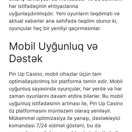
hər istifadəçinin ehtiyaclarına
uyğunlaşdırılmışdır. Yeni oyunların təqdimatı və
aktual xəbərlər ana səhifədə təqdim olunur ki,
oyunçular heç bir yeniliyi qaçırmasınlar.
Mobil Uyğunluq və
Dəstək
Pin Up Casino, mobil cihazlar üçün tam
optimallaşdırılmış bir platforma təmin edir. Mobil
uyğunluq sayəsində oyunçular, hər yerdə və hər
zaman oyunlarını davam etdirə bilərlər. Bu mobil
uyğunluq istifadəsinin artması ilə, Pin Up Casino
öz platformasını müntəzəm olaraq yeniləyir.
Mükəmməl optimizasiya ilə yanaşı, dəstəkləyici
komandası 7/24 xidmət göstərir, bu da