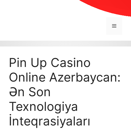
Pin Up Casino
Online Azerbaycan:
Ən Son
Texnologiya
İnteqrasiyaları