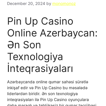
December 20, 2024
by
monomonoz
Pin Up Casino
Online Azerbaycan:
Ən Son
Texnologiya
İnteqrasiyaları
Azərbaycanda online qumar sahəsi sürətlə
inkişaf edir və Pin Up Casino bu məsələdə
liderlərdən biridir. Ən son texnologiya
inteqrasiyaları ilə Pin Up Casino oyunçulara
daha maraqlı və təhlükəsiz bir qumar təcrübəsi