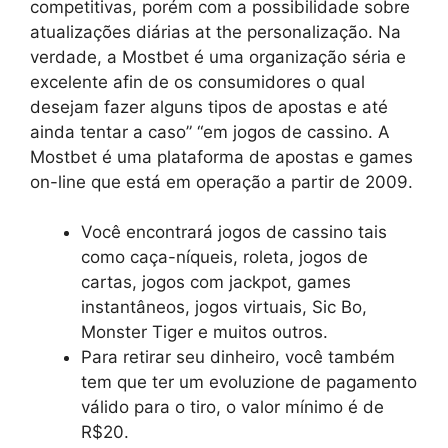
competitivas, porém com a possibilidade sobre
atualizações diárias at the personalização. Na
verdade, a Mostbet é uma organização séria e
excelente afin de os consumidores o qual
desejam fazer alguns tipos de apostas e até
ainda tentar a caso” “em jogos de cassino. A
Mostbet é uma plataforma de apostas e games
on-line que está em operação a partir de 2009.
Você encontrará jogos de cassino tais
como caça-níqueis, roleta, jogos de
cartas, jogos com jackpot, games
instantâneos, jogos virtuais, Sic Bo,
Monster Tiger e muitos outros.
Para retirar seu dinheiro, você também
tem que ter um evoluzione de pagamento
válido para o tiro, o valor mínimo é de
R$20.