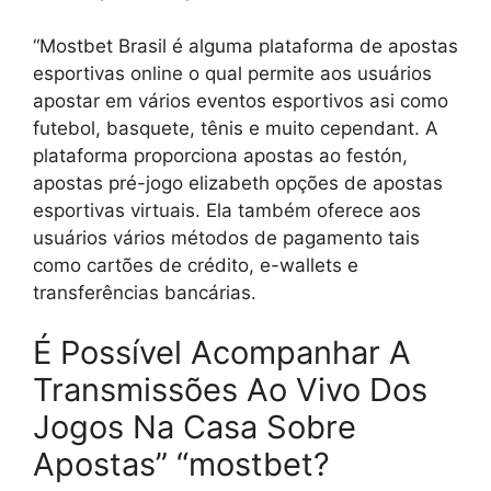
“Mostbet Brasil é alguma plataforma de apostas
esportivas online o qual permite aos usuários
apostar em vários eventos esportivos asi como
futebol, basquete, tênis e muito cependant. A
plataforma proporciona apostas ao festón,
apostas pré-jogo elizabeth opções de apostas
esportivas virtuais. Ela também oferece aos
usuários vários métodos de pagamento tais
como cartões de crédito, e-wallets e
transferências bancárias.
É Possível Acompanhar A
Transmissões Ao Vivo Dos
Jogos Na Casa Sobre
Apostas” “mostbet?