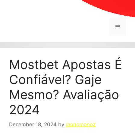
Mostbet Apostas É
Confiável? Gaje
Mesmo? Avaliação
2024
December 18, 2024
by
monomonoz