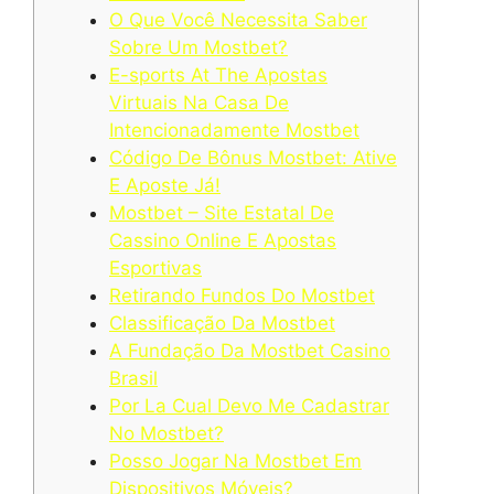
O Que Você Necessita Saber
Sobre Um Mostbet?
E-sports At The Apostas
Virtuais Na Casa De
Intencionadamente Mostbet
Código De Bônus Mostbet: Ative
E Aposte Já!
Mostbet – Site Estatal De
Cassino Online E Apostas
Esportivas
Retirando Fundos Do Mostbet
Classificação Da Mostbet
A Fundação Da Mostbet Casino
Brasil
Por La Cual Devo Me Cadastrar
No Mostbet?
Posso Jogar Na Mostbet Em
Dispositivos Móveis?