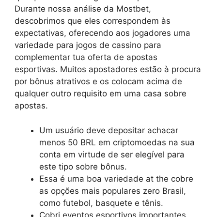
Durante nossa análise da Mostbet,
descobrimos que eles correspondem às
expectativas, oferecendo aos jogadores uma
variedade para jogos de cassino para
complementar tua oferta de apostas
esportivas. Muitos apostadores estão à procura
por bônus atrativos e os colocam acima de
qualquer outro requisito em uma casa sobre
apostas.
Um usuário deve depositar achacar
menos 50 BRL em criptomoedas na sua
conta em virtude de ser elegível para
este tipo sobre bônus.
Essa é uma boa variedade at the cobre
as opções mais populares zero Brasil,
como futebol, basquete e tênis.
Cobri eventos esportivos importantes,