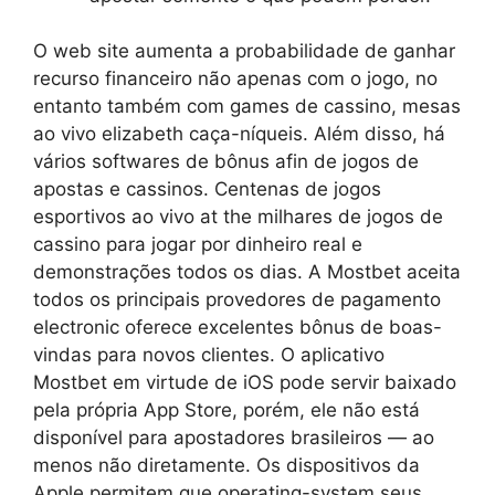
O web site aumenta a probabilidade de ganhar
recurso financeiro não apenas com o jogo, no
entanto também com games de cassino, mesas
ao vivo elizabeth caça-níqueis. Além disso, há
vários softwares de bônus afin de jogos de
apostas e cassinos. Centenas de jogos
esportivos ao vivo at the milhares de jogos de
cassino para jogar por dinheiro real e
demonstrações todos os dias. A Mostbet aceita
todos os principais provedores de pagamento
electronic oferece excelentes bônus de boas-
vindas para novos clientes. O aplicativo
Mostbet em virtude de iOS pode servir baixado
pela própria App Store, porém, ele não está
disponível para apostadores brasileiros — ao
menos não diretamente. Os dispositivos da
Apple permitem que operating-system seus