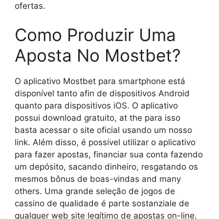
ofertas.
Como Produzir Uma
Aposta No Mostbet?
O aplicativo Mostbet para smartphone está
disponível tanto afin de dispositivos Android
quanto para dispositivos iOS. O aplicativo
possui download gratuito, at the para isso
basta acessar o site oficial usando um nosso
link. Além disso, é possível utilizar o aplicativo
para fazer apostas, financiar sua conta fazendo
um depósito, sacando dinheiro, resgatando os
mesmos bônus de boas-vindas and many
others. Uma grande seleção de jogos de
cassino de qualidade é parte sostanziale de
qualquer web site legítimo de apostas on-line.