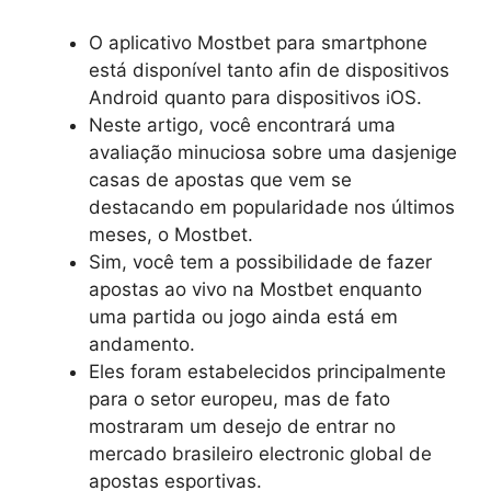
O aplicativo Mostbet para smartphone
está disponível tanto afin de dispositivos
Android quanto para dispositivos iOS.
Neste artigo, você encontrará uma
avaliação minuciosa sobre uma dasjenige
casas de apostas que vem se
destacando em popularidade nos últimos
meses, o Mostbet.
Sim, você tem a possibilidade de fazer
apostas ao vivo na Mostbet enquanto
uma partida ou jogo ainda está em
andamento.
Eles foram estabelecidos principalmente
para o setor europeu, mas de fato
mostraram um desejo de entrar no
mercado brasileiro electronic global de
apostas esportivas.