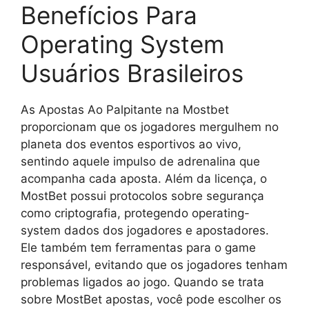
Benefícios Para
Operating System
Usuários Brasileiros
As Apostas Ao Palpitante na Mostbet
proporcionam que os jogadores mergulhem no
planeta dos eventos esportivos ao vivo,
sentindo aquele impulso de adrenalina que
acompanha cada aposta. Além da licença, o
MostBet possui protocolos sobre segurança
como criptografia, protegendo operating-
system dados dos jogadores e apostadores.
Ele também tem ferramentas para o game
responsável, evitando que os jogadores tenham
problemas ligados ao jogo. Quando se trata
sobre MostBet apostas, você pode escolher os