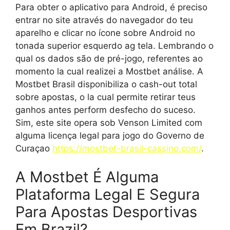
Para obter o aplicativo para Android, é preciso
entrar no site através do navegador do teu
aparelho e clicar no ícone sobre Android no
tonada superior esquerdo ag tela. Lembrando o
qual os dados são de pré-jogo, referentes ao
momento la cual realizei a Mostbet análise. A
Mostbet Brasil disponibiliza o cash-out total
sobre apostas, o la cual permite retirar teus
ganhos antes perform desfecho do suceso.
Sim, este site opera sob Venson Limited com
alguma licença legal para jogo do Governo de
Curaçao
https://mostbet-brasil-cassino.com/
.
A Mostbet É Alguma
Plataforma Legal E Segura
Para Apostas Desportivas
Em Brazil?