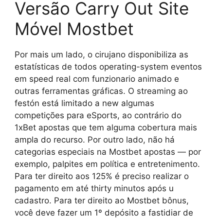
Versão Carry Out Site
Móvel Mostbet
Por mais um lado, o cirujano disponibiliza as
estatísticas de todos operating-system eventos
em speed real com funzionario animado e
outras ferramentas gráficas. O streaming ao
festón está limitado a new algumas
competições para eSports, ao contrário do
1xBet apostas que tem alguma cobertura mais
ampla do recurso. Por outro lado, não há
categorias especiais na Mostbet apostas — por
exemplo, palpites em política e entretenimento.
Para ter direito aos 125% é preciso realizar o
pagamento em até thirty minutos após u
cadastro. Para ter direito ao Mostbet bônus,
você deve fazer um 1º depósito a fastidiar de