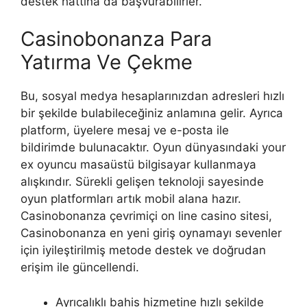
destek hattına da başvurabilirler.
Casinobonanza Para
Yatırma Ve Çekme
Bu, sosyal medya hesaplarınızdan adresleri hızlı
bir şekilde bulabileceğiniz anlamına gelir. Ayrıca
platform, üyelere mesaj ve e-posta ile
bildirimde bulunacaktır. Oyun dünyasındaki your
ex oyuncu masaüstü bilgisayar kullanmaya
alışkındır. Sürekli gelişen teknoloji sayesinde
oyun platformları artık mobil alana hazır.
Casinobonanza çevrimiçi on line casino sitesi,
Casinobonanza en yeni giriş oynamayı sevenler
için iyileştirilmiş metode destek ve doğrudan
erişim ile güncellendi.
Ayrıcalıklı bahis hizmetine hızlı şekilde