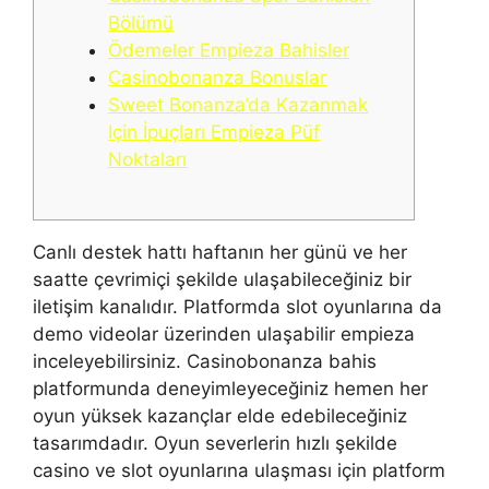
Bölümü
Ödemeler Empieza Bahisler
Casinobonanza Bonuslar
Sweet Bonanza’da Kazanmak
Için İpuçları Empieza Püf
Noktaları
Canlı destek hattı haftanın her günü ve her
saatte çevrimiçi şekilde ulaşabileceğiniz bir
iletişim kanalıdır. Platformda slot oyunlarına da
demo videolar üzerinden ulaşabilir empieza
inceleyebilirsiniz. Casinobonanza bahis
platformunda deneyimleyeceğiniz hemen her
oyun yüksek kazançlar elde edebileceğiniz
tasarımdadır. Oyun severlerin hızlı şekilde
casino ve slot oyunlarına ulaşması için platform