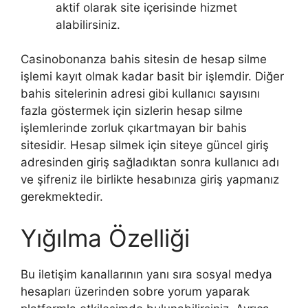
aktif olarak site içerisinde hizmet
alabilirsiniz.
Casinobonanza bahis sitesin de hesap silme
işlemi kayıt olmak kadar basit bir işlemdir. Diğer
bahis sitelerinin adresi gibi kullanıcı sayısını
fazla göstermek için sizlerin hesap silme
işlemlerinde zorluk çıkartmayan bir bahis
sitesidir. Hesap silmek için siteye güncel giriş
adresinden giriş sağladıktan sonra kullanıcı adı
ve şifreniz ile birlikte hesabınıza giriş yapmanız
gerekmektedir.
Yığılma Özelliği
Bu iletişim kanallarının yanı sıra sosyal medya
hesapları üzerinden sobre yorum yaparak