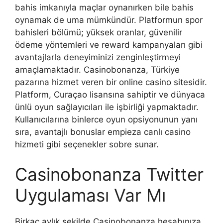
bahis imkanıyla maçlar oynanırken bile bahis
oynamak de uma mümkündür. Platformun spor
bahisleri bölümü; yüksek oranlar, güvenilir
ödeme yöntemleri ve reward kampanyaları gibi
avantajlarla deneyiminizi zenginleştirmeyi
amaçlamaktadır. Casinobonanza, Türkiye
pazarına hizmet veren bir online casino sitesidir.
Platform, Curaçao lisansına sahiptir ve dünyaca
ünlü oyun sağlayıcıları ile işbirliği yapmaktadır.
Kullanıcılarına binlerce oyun opsiyonunun yanı
sıra, avantajlı bonuslar empieza canlı casino
hizmeti gibi seçenekler sobre sunar.
Casinobonanza Twitter
Uygulaması Var Mı
Birkaç aylık şekilde Casinobonanza hesabınıza