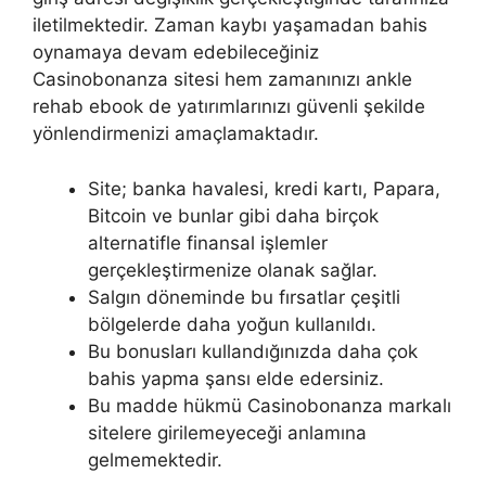
iletilmektedir. Zaman kaybı yaşamadan bahis
oynamaya devam edebileceğiniz
Casinobonanza sitesi hem zamanınızı ankle
rehab ebook de yatırımlarınızı güvenli şekilde
yönlendirmenizi amaçlamaktadır.
Site; banka havalesi, kredi kartı, Papara,
Bitcoin ve bunlar gibi daha birçok
alternatifle finansal işlemler
gerçekleştirmenize olanak sağlar.
Salgın döneminde bu fırsatlar çeşitli
bölgelerde daha yoğun kullanıldı.
Bu bonusları kullandığınızda daha çok
bahis yapma şansı elde edersiniz.
Bu madde hükmü Casinobonanza markalı
sitelere girilemeyeceği anlamına
gelmemektedir.