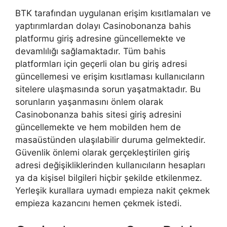
BTK tarafından uygulanan erişim kısıtlamaları ve
yaptırımlardan dolayı Casinobonanza bahis
platformu giriş adresine güncellemekte ve
devamlılığı sağlamaktadır. Tüm bahis
platformları için geçerli olan bu giriş adresi
güncellemesi ve erişim kısıtlaması kullanıcıların
sitelere ulaşmasında sorun yaşatmaktadır. Bu
sorunların yaşanmasını önlem olarak
Casinobonanza bahis sitesi giriş adresini
güncellemekte ve hem mobilden hem de
masaüstünden ulaşılabilir duruma gelmektedir.
Güvenlik önlemi olarak gerçekleştirilen giriş
adresi değişikliklerinden kullanıcıların hesapları
ya da kişisel bilgileri hiçbir şekilde etkilenmez.
Yerleşik kurallara uymadı empieza nakit çekmek
empieza kazancını hemen çekmek istedi.