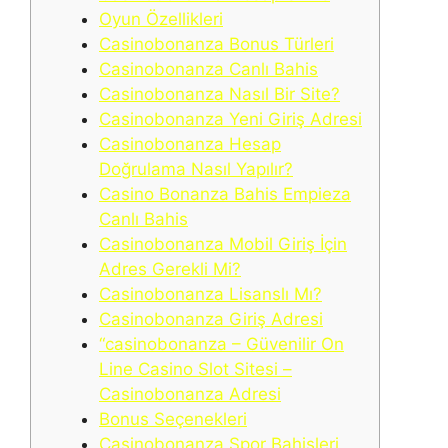
Oyun Özellikleri
Casinobonanza Bonus Türleri
Casinobonanza Canlı Bahis
Casinobonanza Nasıl Bir Site?
Casinobonanza Yeni Giriş Adresi
Casinobonanza Hesap
Doğrulama Nasıl Yapılır?
Casino Bonanza Bahis Empieza
Canlı Bahis
Casinobonanza Mobil Giriş İçin
Adres Gerekli Mi?
Casinobonanza Lisanslı Mı?
Casinobonanza Giriş Adresi
“casinobonanza – Güvenilir On
Line Casino Slot Sitesi –
Casinobonanza Adresi
Bonus Seçenekleri
Casinobonanza Spor Bahisleri