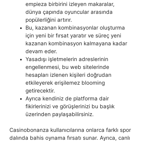
empieza birbirini izleyen makaralar,
dünya çapında oyuncular arasında
popülerliğini artırır.
Bu, kazanan kombinasyonlar oluşturma
için yeni bir fırsat yaratır ve süreç yeni
kazanan kombinasyon kalmayana kadar
devam eder.
Yasadışı işletmelerin adreslerinin
engellenmesi, bu web sitelerinde
hesapları izlenen kişileri doğrudan
etkileyerek erişilemez blooming
getirecektir.
Ayrıca kendiniz de platforma dair
fikirlerinizi ve görüşlerinizi bu başlık
üzerinden paylaşabilirsiniz.
Casinobonanza kullanıcılarına onlarca farklı spor
dalında bahis oynama fırsatı sunar. Ayrıca, canlı