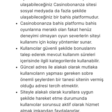
ulaşabileceğiniz Casinobonanza sitesi
sosyal medyada da fazla şekilde
ulaşabileceğiniz bir bahis platformudur.
Casinobonanza bahis platformu bahis
oyunlarına meraklı olan fakat henüz
deneyimi olmayan oyun severlerin siteyi
kullanımı için kolay yöntemler sunar.
Kullanıcılar güvenli şekilde bonuslarını
talep ederek mevcut kullanım süreleri
içerisinde ilgili kategorilerde kullanabilir.
Güncel adres ile alakalı olarak mutlaka
kullanıcıların yapması gereken sobre
önemli şeylerden bir tanesi sitenin vermiş
olduğu adresi tercih etmektir.
Siteyle alakalı olarak kurallara uygun
şekilde hareket etme durumunda
kullanıcılar sorunsuz aktif olarak hizmet
almak imkandan faydalanırlar.