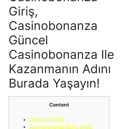
Giriş,
Casinobonanza
Güncel
Casinobonanza Ile
Kazanmanın Adını
Burada Yaşayın!
Content
Yığılma Özelliği
Casinobonanza Bahis Sitesi