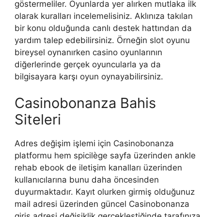
göstermeliler. Oyunlarda yer alırken mutlaka ilk
olarak kuralları incelemelisiniz. Aklınıza takılan
bir konu olduğunda canlı destek hattından da
yardım talep edebilirsiniz. Örneğin slot oyunu
bireysel oynanırken casino oyunlarının
diğerlerinde gerçek oyuncularla ya da
bilgisayara karşı oyun oynayabilirsiniz.
Casinobonanza Bahis
Siteleri
Adres değişim işlemi için Casinobonanza
platformu hem spicilège sayfa üzerinden ankle
rehab ebook de iletişim kanalları üzerinden
kullanıcılarına bunu daha öncesinden
duyurmaktadır. Kayıt olurken girmiş olduğunuz
mail adresi üzerinden güncel Casinobonanza
giriş adresi değişiklik gerçekleştiğinde tarafınıza