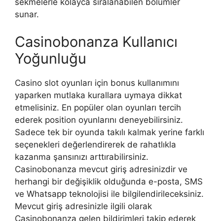
sekmelerle kolayca sıralanabilen bölümler
sunar.
Casinobonanza Kullanıcı
Yoğunluğu
Casino slot oyunları için bonus kullanımını
yaparken mutlaka kurallara uymaya dikkat
etmelisiniz. En popüler olan oyunları tercih
ederek position oyunlarını deneyebilirsiniz.
Sadece tek bir oyunda takılı kalmak yerine farklı
seçenekleri değerlendirerek de rahatlıkla
kazanma şansınızı arttırabilirsiniz.
Casinobonanza mevcut giriş adresinizdir ve
herhangi bir değişiklik olduğunda e-posta, SMS
ve Whatsapp teknolojisi ile bilgilendirileceksiniz.
Mevcut giriş adresinizle ilgili olarak
Casinobonanza gelen bildirimleri takip ederek