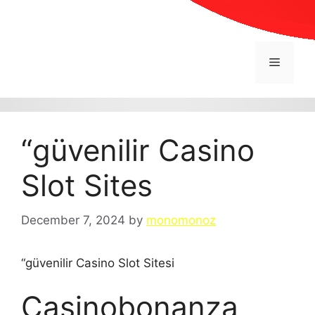
“güvenilir Casino
Slot Sites
December 7, 2024
by
monomonoz
“güvenilir Casino Slot Sitesi
Casinobonanza