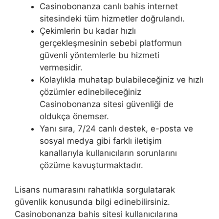
Casinobonanza canlı bahis internet
sitesindeki tüm hizmetler doğrulandı.
Çekimlerin bu kadar hızlı
gerçekleşmesinin sebebi platformun
güvenli yöntemlerle bu hizmeti
vermesidir.
Kolaylıkla muhatap bulabileceğiniz ve hızlı
çözümler edinebileceğiniz
Casinobonanza sitesi güvenliği de
oldukça önemser.
Yanı sıra, 7/24 canlı destek, e-posta ve
sosyal medya gibi farklı iletişim
kanallarıyla kullanıcıların sorunlarını
çözüme kavuşturmaktadır.
Lisans numarasını rahatlıkla sorgulatarak
güvenlik konusunda bilgi edinebilirsiniz.
Casinobonanza bahis sitesi kullanıcılarına