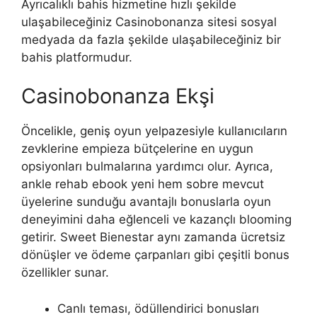
Ayrıcalıklı bahis hizmetine hızlı şekilde
ulaşabileceğiniz Casinobonanza sitesi sosyal
medyada da fazla şekilde ulaşabileceğiniz bir
bahis platformudur.
Casinobonanza Ekşi
Öncelikle, geniş oyun yelpazesiyle kullanıcıların
zevklerine empieza bütçelerine en uygun
opsiyonları bulmalarına yardımcı olur. Ayrıca,
ankle rehab ebook yeni hem sobre mevcut
üyelerine sunduğu avantajlı bonuslarla oyun
deneyimini daha eğlenceli ve kazançlı blooming
getirir. Sweet Bienestar aynı zamanda ücretsiz
dönüşler ve ödeme çarpanları gibi çeşitli bonus
özellikler sunar.
Canlı teması, ödüllendirici bonusları