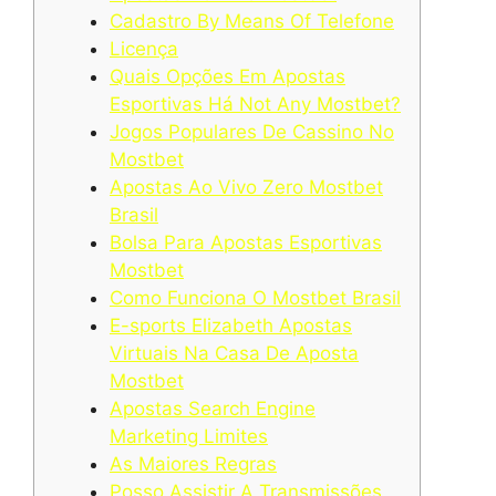
Cadastro By Means Of Telefone
Licença
Quais Opções Em Apostas
Esportivas Há Not Any Mostbet?
Jogos Populares De Cassino No
Mostbet
Apostas Ao Vivo Zero Mostbet
Brasil
Bolsa Para Apostas Esportivas
Mostbet
Como Funciona O Mostbet Brasil
E-sports Elizabeth Apostas
Virtuais Na Casa De Aposta
Mostbet
Apostas Search Engine
Marketing Limites
As Maiores Regras
Posso Assistir A Transmissões