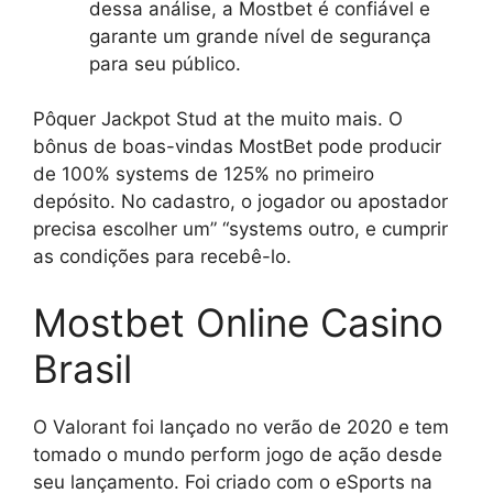
dessa análise, a Mostbet é confiável e
garante um grande nível de segurança
para seu público.
Pôquer Jackpot Stud at the muito mais. O
bônus de boas-vindas MostBet pode producir
de 100% systems de 125% no primeiro
depósito. No cadastro, o jogador ou apostador
precisa escolher um” “systems outro, e cumprir
as condições para recebê-lo.
Mostbet Online Casino
Brasil
O Valorant foi lançado no verão de 2020 e tem
tomado o mundo perform jogo de ação desde
seu lançamento. Foi criado com o eSports na