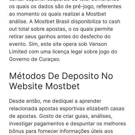
os quais os dados são de pré-jogo, referentes
ao momento os quais realizei a Mostbet
análise. A Mostbet Brasil disponibiliza to cash
out total sobre apostas, o os quais permite
retirar seus ganhos antes do desfecho do
evento. Sim, este site opera sob Venson
Limited com uma licença legal sobre jogo do
Governo de Curaçao.
Métodos De Deposito No
Website Mostbet
Desde então, me dediquei a aprender
relacionada apostas esportivas elizabeth casas
de apostas. Gosto de criar guias, análises,
investigar pagamentos e despuntar os melhores
bônus para fornecer informações úteis aos