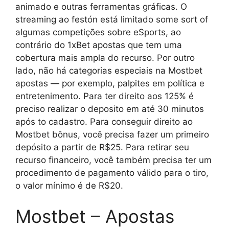
animado e outras ferramentas gráficas. O
streaming ao festón está limitado some sort of
algumas competições sobre eSports, ao
contrário do 1xBet apostas que tem uma
cobertura mais ampla do recurso. Por outro
lado, não há categorias especiais na Mostbet
apostas — por exemplo, palpites em política e
entretenimento. Para ter direito aos 125% é
preciso realizar o deposito em até 30 minutos
após to cadastro. Para conseguir direito ao
Mostbet bônus, você precisa fazer um primeiro
depósito a partir de R$25. Para retirar seu
recurso financeiro, você também precisa ter um
procedimento de pagamento válido para o tiro,
o valor mínimo é de R$20.
Mostbet – Apostas