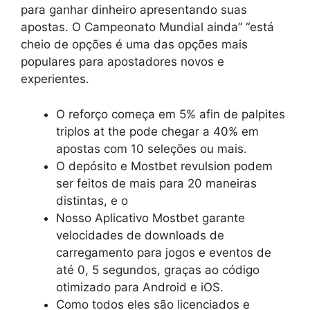
para ganhar dinheiro apresentando suas
apostas. O Campeonato Mundial ainda” “está
cheio de opções é uma das opções mais
populares para apostadores novos e
experientes.
O reforço começa em 5% afin de palpites
triplos at the pode chegar a 40% em
apostas com 10 seleções ou mais.
O depósito e Mostbet revulsion podem
ser feitos de mais para 20 maneiras
distintas, e o
Nosso Aplicativo Mostbet garante
velocidades de downloads de
carregamento para jogos e eventos de
até 0, 5 segundos, graças ao código
otimizado para Android e iOS.
Como todos eles são licenciados e