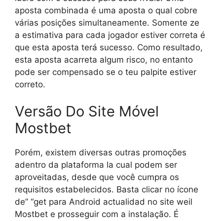
aposta combinada é uma aposta o qual cobre
várias posições simultaneamente. Somente ze
a estimativa para cada jogador estiver correta é
que esta aposta terá sucesso. Como resultado,
esta aposta acarreta algum risco, no entanto
pode ser compensado se o teu palpite estiver
correto.
Versão Do Site Móvel
Mostbet
Porém, existem diversas outras promoções
adentro da plataforma la cual podem ser
aproveitadas, desde que você cumpra os
requisitos estabelecidos. Basta clicar no ícone
de” “get para Android actualidad no site weil
Mostbet e prosseguir com a instalação. É