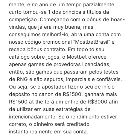
mente, e no ano de um tempo parzialmente
curto tornou-se 1 dos principais títulos da
competição. Começando com o bônus de boas-
vindas, que já era muy buena, mas
conseguimos melhorá-lo, abra uma conta com
nosso código promocional “MostbetBrasil” e
receba bônus contralto. Em todo to seu
catálogo sobre jogos, o Mostbet oferece
apenas games de provedoras licenciadas,
então, são games que passaram pelos testes
de RNG e são seguros, imparciais e confiáveis.
Ou seja, se o apostador fizer o seu de início
depósito no canon de R$1500, ganhará mais
R$1500 at the terá um entire de R$3000 afin
de utilizar em suas estratégias de
intencionadamente. Se o rendimiento estiver
correto, o dinheiro será creditado
instantaneamente em sua conta.