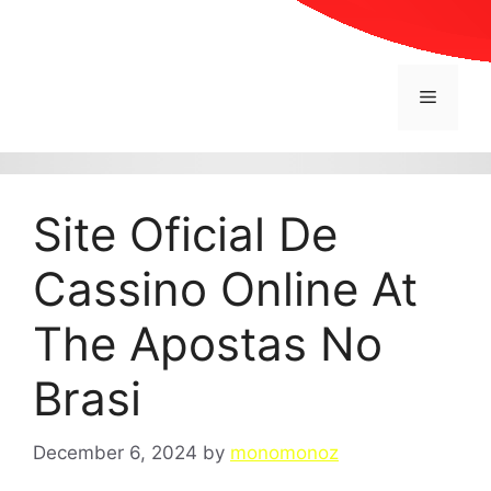
Site Oficial De
Cassino Online At
The Apostas No
Brasi
December 6, 2024
by
monomonoz