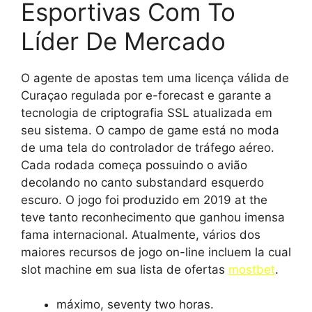
Esportivas Com To
Líder De Mercado
O agente de apostas tem uma licença válida de
Curaçao regulada por e-forecast e garante a
tecnologia de criptografia SSL atualizada em
seu sistema. O campo de game está no moda
de uma tela do controlador de tráfego aéreo.
Cada rodada começa possuindo o avião
decolando no canto substandard esquerdo
escuro. O jogo foi produzido em 2019 at the
teve tanto reconhecimento que ganhou imensa
fama internacional. Atualmente, vários dos
maiores recursos de jogo on-line incluem la cual
slot machine em sua lista de ofertas
mostbet
.
máximo, seventy two horas.