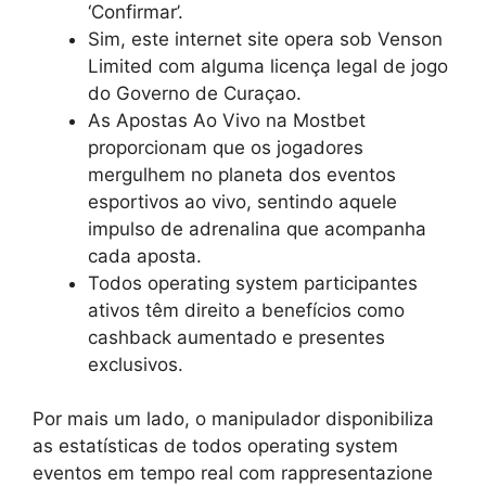
‘Confirmar’.
Sim, este internet site opera sob Venson
Limited com alguma licença legal de jogo
do Governo de Curaçao.
As Apostas Ao Vivo na Mostbet
proporcionam que os jogadores
mergulhem no planeta dos eventos
esportivos ao vivo, sentindo aquele
impulso de adrenalina que acompanha
cada aposta.
Todos operating system participantes
ativos têm direito a benefícios como
cashback aumentado e presentes
exclusivos.
Por mais um lado, o manipulador disponibiliza
as estatísticas de todos operating system
eventos em tempo real com rappresentazione