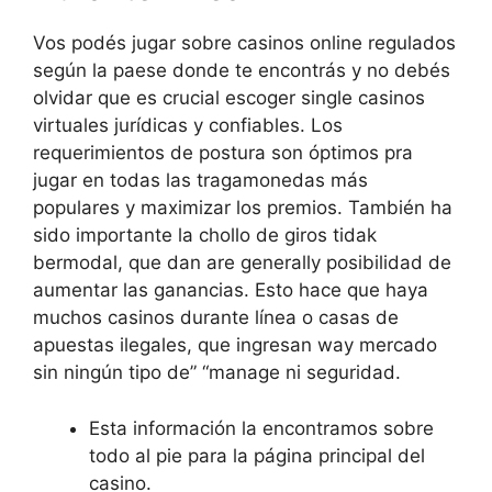
Vos podés jugar sobre casinos online regulados
según la paese donde te encontrás y no debés
olvidar que es crucial escoger single casinos
virtuales jurídicas y confiables. Los
requerimientos de postura son óptimos pra
jugar en todas las tragamonedas más
populares y maximizar los premios. También ha
sido importante la chollo de giros tidak
bermodal, que dan are generally posibilidad de
aumentar las ganancias. Esto hace que haya
muchos casinos durante línea o casas de
apuestas ilegales, que ingresan way mercado
sin ningún tipo de” “manage ni seguridad.
Esta información la encontramos sobre
todo al pie para la página principal del
casino.