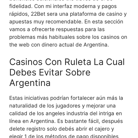
fidelidad. Con mi interfaz moderna y pagos
rápidos, 22Bet sera una plataforma de casino y
apuestas muy recomendable. En esta sección
vamos a ofrecerte respuestas para las
problemas más habituales sobre los casinos on
the web con dinero actual de Argentina.
Casinos Con Ruleta La Cual
Debes Evitar Sobre
Argentina
Estas iniciativas podrían fortalecer aún más la
naturalidad de los jugadores y mejorar una
calidad de los angeles industria del intriga en
línea en Argentina. Es bastante fácil, después
delete registro solo debés abrir el cajero y
elegir 1 de los métodos de pago disponibles