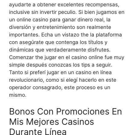
ayudarte a obtener excelentes recompensas,
inclusive sin invertir peculio. Si bien jugamos en
un online casino para ganar dinero real, la
diversión y entretenimiento son realmente
importantes. Echa un vistazo the la plataforma
con asegúrate que contenga los títulos y
dinámicas que verdaderamente disfrutes.
Comenzar the jugar en el casino online fue muy
simple después conozcas los tips a seguir.
Tanto si preferí jugar en un casino en línea
revolucionario, como si elegí hacerlo en este
operador consagrado, este proceso es un
mismo.
Bonos Con Promociones En
Mis Mejores Casinos
Durante Línea