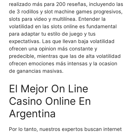
realizado más para 200 reseñas, incluyendo las
de 3 rodillos y slot machine games progresivos,
slots para video y multilínea. Entender la
volatilidad en las slots online es fundamental
para adaptar tu estilo de juego y tus
expectativas. Las que llevan baja volatilidad
ofrecen una opinion más constante y
predecible, mientras que las de alta volatilidad
ofrecen emociones más intensas y la ocasion
de ganancias masivas.
El Mejor On Line
Casino Online En
Argentina
Por lo tanto, nuestros expertos buscan internet