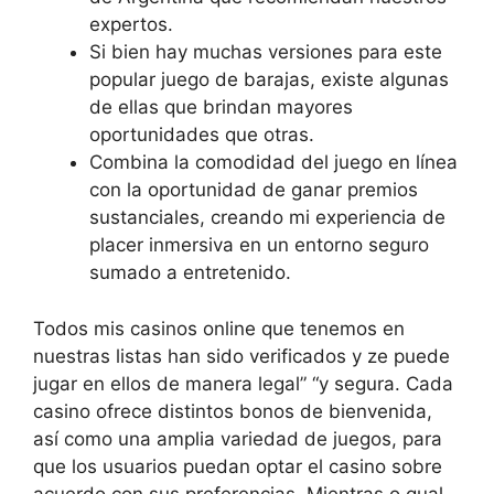
expertos.
Si bien hay muchas versiones para este
popular juego de barajas, existe algunas
de ellas que brindan mayores
oportunidades que otras.
Combina la comodidad del juego en línea
con la oportunidad de ganar premios
sustanciales, creando mi experiencia de
placer inmersiva en un entorno seguro
sumado a entretenido.
Todos mis casinos online que tenemos en
nuestras listas han sido verificados y ze puede
jugar en ellos de manera legal” “y segura. Cada
casino ofrece distintos bonos de bienvenida,
así como una amplia variedad de juegos, para
que los usuarios puedan optar el casino sobre
acuerdo con sus preferencias. Mientras o qual