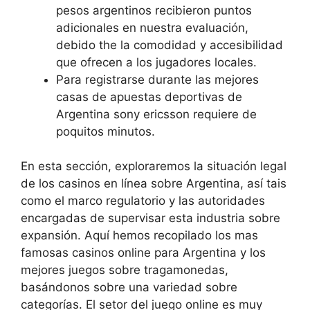
pesos argentinos recibieron puntos
adicionales en nuestra evaluación,
debido the la comodidad y accesibilidad
que ofrecen a los jugadores locales.
Para registrarse durante las mejores
casas de apuestas deportivas de
Argentina sony ericsson requiere de
poquitos minutos.
En esta sección, exploraremos la situación legal
de los casinos en línea sobre Argentina, así tais
como el marco regulatorio y las autoridades
encargadas de supervisar esta industria sobre
expansión. Aquí hemos recopilado los mas
famosas casinos online para Argentina y los
mejores juegos sobre tragamonedas,
basándonos sobre una variedad sobre
categorías. El setor del juego online es muy