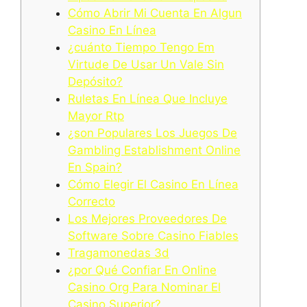
Cómo Abrir Mi Cuenta En Algun
Casino En Línea
¿cuánto Tiempo Tengo Em
Virtude De Usar Un Vale Sin
Depósito?
Ruletas En Línea Que Incluye
Mayor Rtp
¿son Populares Los Juegos De
Gambling Establishment Online
En Spain?
Cómo Elegir El Casino En Línea
Correcto
Los Mejores Proveedores De
Software Sobre Casino Fiables
Tragamonedas 3d
¿por Qué Confiar En Online
Casino Org Para Nominar El
Casino Superior?