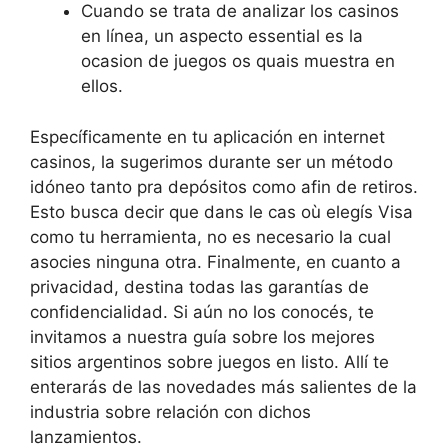
Cuando se trata de analizar los casinos
en línea, un aspecto essential es la
ocasion de juegos os quais muestra en
ellos.
Específicamente en tu aplicación en internet
casinos, la sugerimos durante ser un método
idóneo tanto pra depósitos como afin de retiros.
Esto busca decir que dans le cas où elegís Visa
como tu herramienta, no es necesario la cual
asocies ninguna otra. Finalmente, en cuanto a
privacidad, destina todas las garantías de
confidencialidad. Si aún no los conocés, te
invitamos a nuestra guía sobre los mejores
sitios argentinos sobre juegos en listo. Allí te
enterarás de las novedades más salientes de la
industria sobre relación con dichos
lanzamientos.