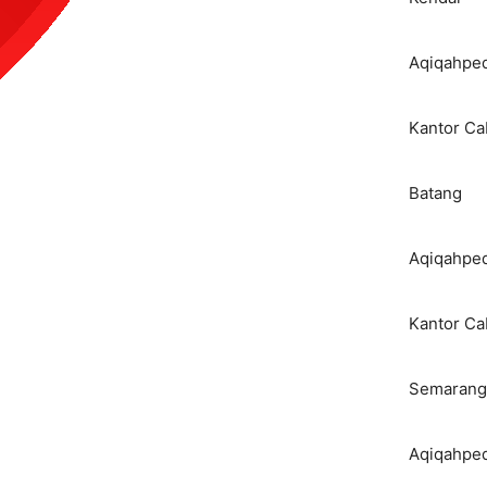
Aqiqahped
Kantor C
Batang
Aqiqahped
Kantor C
Semarang
Aqiqahped