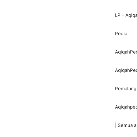
LP – Aqiq
Pedia
AqiqahPed
AqiqahPe
Pemalang
Aqiqahped
| Semua a