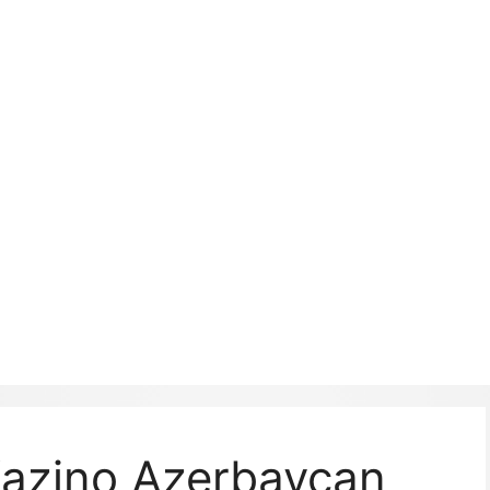
azino Azerbaycan