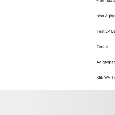
– Semua 
bisa Aqiq
Test LP B
Tester
Aqiqahped
Klik WA T