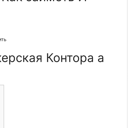
ить
ерская Контора а