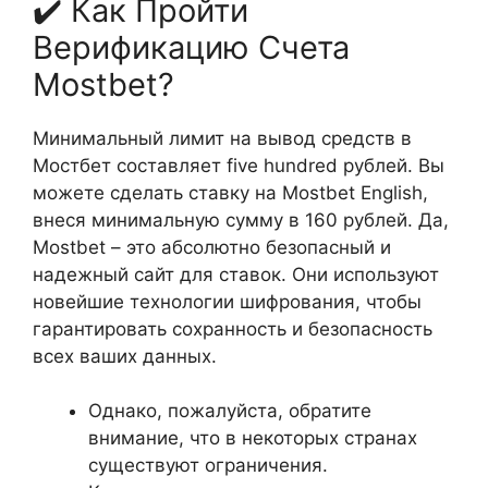
✔️ Как Пройти
Верификацию Счета
Mostbet?
Минимальный лимит на вывод средств в
Мостбет составляет five hundred рублей. Вы
можете сделать ставку на Mostbet English,
внеся минимальную сумму в 160 рублей. Да,
Mostbet – это абсолютно безопасный и
надежный сайт для ставок. Они используют
новейшие технологии шифрования, чтобы
гарантировать сохранность и безопасность
всех ваших данных.
Однако, пожалуйста, обратите
внимание, что в некоторых странах
существуют ограничения.