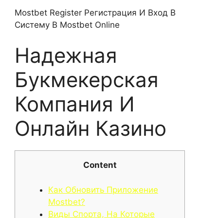
Mostbet Register Регистрация И Вход В
Систему В Mostbet Online
Надежная
Букмекерская
Компания И
Онлайн Казино
Content
Как Обновить Приложение
Mostbet?
Виды Спорта, На Которые