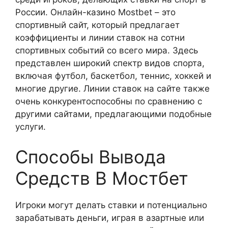
России. Онлайн-казино Mostbet – это
спортивный сайт, который предлагает
коэффициенты и линии ставок на сотни
спортивных событий со всего мира. Здесь
представлен широкий спектр видов спорта,
включая футбол, баскетбол, теннис, хоккей и
многие другие. Линии ставок на сайте также
очень конкурентоспособны по сравнению с
другими сайтами, предлагающими подобные
услуги.
Способы Вывода
Средств В Мостбет
Игроки могут делать ставки и потенциально
зарабатывать деньги, играя в азартные или