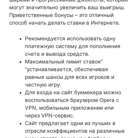
могут значительно увеличить ваш выигрыш.
Приветственные бонусы – это отличный
способ начать делать ставки в Интернете.
Рекомендуется использовать одну
платежную систему для пополнения
счета и вывода средств.
Максимальный лимит ставок”
“устанавливается, обеспечивая
равные шансы для всех игроков и
честную игру.
Для входа на сайт букмекера можно
воспользоваться браузером Opera с
VPN, мобильным приложении или
через VPN-сервис.
Сайт предлагает одни из лучших в
отрасли коэффициентов на различные