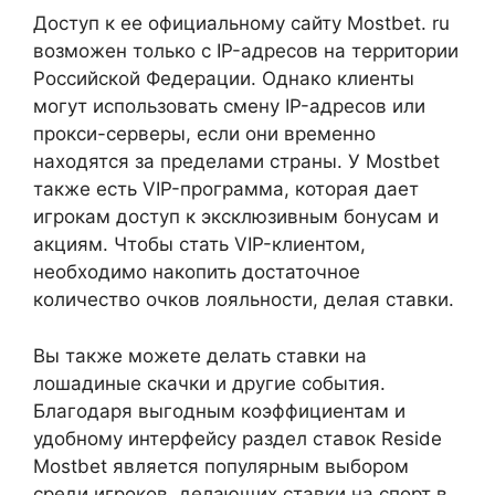
Доступ к ее официальному сайту Mostbet. ru
возможен только с IP-адресов на территории
Российской Федерации. Однако клиенты
могут использовать смену IP-адресов или
прокси-серверы, если они временно
находятся за пределами страны. У Mostbet
также есть VIP-программа, которая дает
игрокам доступ к эксклюзивным бонусам и
акциям. Чтобы стать VIP-клиентом,
необходимо накопить достаточное
количество очков лояльности, делая ставки.
Вы также можете делать ставки на
лошадиные скачки и другие события.
Благодаря выгодным коэффициентам и
удобному интерфейсу раздел ставок Reside
Mostbet является популярным выбором
среди игроков, делающих ставки на спорт в