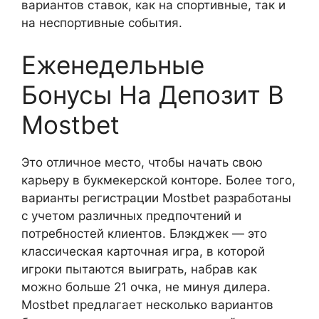
вариантов ставок, как на спортивные, так и
на неспортивные события.
Еженедельные
Бонусы На Депозит В
Mostbet
Это отличное место, чтобы начать свою
карьеру в букмекерской конторе. Более того,
варианты регистрации Mostbet разработаны
с учетом различных предпочтений и
потребностей клиентов. Блэкджек — это
классическая карточная игра, в которой
игроки пытаются выиграть, набрав как
можно больше 21 очка, не минуя дилера.
Mostbet предлагает несколько вариантов