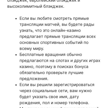
блэкджек, европейский блэкджек и
высоколимитный блэкджек.
Если вы любите смотреть прямые
трансляции матчей, вы будете рады
узнать, что это онлайн-казино
предлагает прямые трансляции всех
основных спортивных событий по
всему миру.
Бесплатные вращения обычно
предлагаются на слотах и других играх
казино, поэтому в поисках бонуса
обязательно проверьте лучшие
предложения.
Если вы решили зарегистрироваться
через социальные сети, вам нужно
будет указать свое имя, дату
рождения, пол и номер телефона.