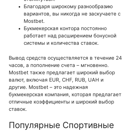
Благодаря широкому разнообразию
вариантов, вы никогда не заскучаете с
Mostbet.
Букмекерская контора постоянно
работает над расширением бонусной
системы и количества ставок.
Вывод средств осуществляется в течение 24
часов, а пополнение счета – мгновенно.
Mostbet также предлагает широкий выбор
валют, включая EUR, CHF, RUB, UAH и
другие. Mostbet – это надежная
букмекерская компания, которая предлагает
отличные коэффициенты и широкий выбор
ставок.
Популярные Спортивные