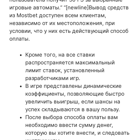
игровые автоматы.” “[newline]Вывод средств
из Mostbet доступен всем клиентам,
независимо от их местоположения, при
условии, что у них есть действующий способ
оплаты.
Кроме того, на все ставки
распространяется максимальный
лимит ставок, установленный
разработчиками игр.
В игре представлены динамические
коэффициенты, позволяющие быстро
увеличить выигрыш, если шансы на
успех складываются в вашу пользу.
После выбора способа оплаты вам
необходимо ввести сумму денег,
которую вы хотите внести, и следовать