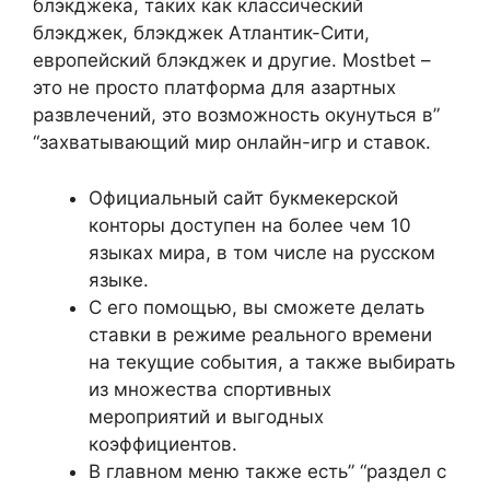
блэкджека, таких как классический
блэкджек, блэкджек Атлантик-Сити,
европейский блэкджек и другие. Mostbet –
это не просто платформа для азартных
развлечений, это возможность окунуться в”
“захватывающий мир онлайн-игр и ставок.
Официальный сайт букмекерской
конторы доступен на более чем 10
языках мира, в том числе на русском
языке.
С его помощью, вы сможете делать
ставки в режиме реального времени
на текущие события, а также выбирать
из множества спортивных
мероприятий и выгодных
коэффициентов.
В главном меню также есть” “раздел с