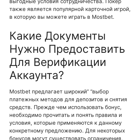
выгодные условия сотрудничества. Покер
также является популярной карточной игрой,
в которую вы можете играть в Mostbet.
Какие Документы
Нужно Предоставить
Для Верификации
Аккаунта?
Mostbet предлагает широкий” “выбор
платежных методов для депозитов и снятия
средств. Прежде чем использовать бонус,
необходимо прочитать и понять правила и
условия, которые применяются к данному
конкретному предложению. Для некоторых
бонусов могут существовать ограничения,