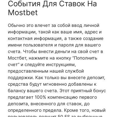
События Для Ставок На
Mostbet
Обычно это влечет за собой ввод личной
информации, такой как ваше имя, адрес и
контактная информация, а также создание
имени пользователя и пароля для вашего
счета. Чтобы внести деньги на свой счет в
Мостбет, нажмите на кнопку “Пополнить
счет” и следуйте инструкциям,
предоставленным нашей службой
поддержки. Как только вы внесете депозит,
средства будут мгновенно добавлены к
балансу вашего счета. Этот приятный бонус
предлагает 100% компенсацию первого
депозита, внесенного для ставок, до
определенного предела. Кроме того, новый
пользователь получит 50 FS за выбранные