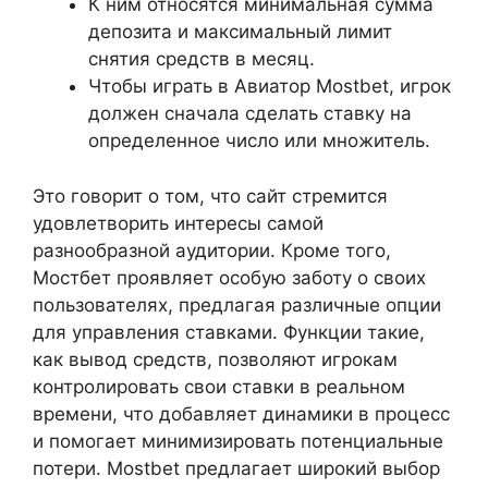
К ним относятся минимальная сумма
депозита и максимальный лимит
снятия средств в месяц.
Чтобы играть в Авиатор Mostbet, игрок
должен сначала сделать ставку на
определенное число или множитель.
Это говорит о том, что сайт стремится
удовлетворить интересы самой
разнообразной аудитории. Кроме того,
Мостбет проявляет особую заботу о своих
пользователях, предлагая различные опции
для управления ставками. Функции такие,
как вывод средств, позволяют игрокам
контролировать свои ставки в реальном
времени, что добавляет динамики в процесс
и помогает минимизировать потенциальные
потери. Mostbet предлагает широкий выбор