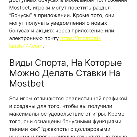
Mostbet, игроки могут посетить раздел
“Бонусы” в приложении. Кроме того, они
могут получать уведомления о новых
бонусах и акциях через приложение или
электронную почту
https://mostbet-
kirish777.com
.
Виды Спорта, На Которые
Можно Делать Ставки На
Mostbet
Эти игры отличаются реалистичной графикой
и созданы для того, чтобы вы получили
максимальное удовольствие от игры. Кроме
того, они оснащены бонусными функциями,
такими как” “джекпоты с долларовыми
шарами и прогрессивные джекпоты, которые