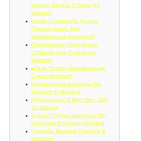
Можно Делать Ставки На
Mostbet
Какие Документы Нужно
Предоставить Для
Верификации Аккаунта?
Популярные Спортивные
События Для Ставок На
Mostbet
✔️ Как Пройти Верификацию
Счета Mostbet?
Еженедельные Бонусы На
Депозит В Mostbet
Регистрация В Мостбет: Шаг
За Шагом
Будьте Готовы Выиграть По-
крупному В Казино Mostbet
Способы Вывода Средств В
Мостбет