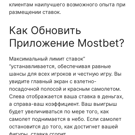
клиентам наилучшего возможного опыта при
размещении ставок.
Как Обновить
Приложение Mostbet?
Максимальный лимит ставок”
“устанавливается, обеспечивая равные
шансы для всех игроков и честную игру. Вы
увидите главный экран с взлетно-
посадочной полосой и красным самолетом.
Слева отображается ваша ставка в деньгах,
а справа-ваш коэффициент. Ваш выигрыш
будет увеличиваться по мере того, как
самолет поднимается в небо. Если самолет
остановится до того, как достигнет вашей
фигуры, ставка сгорит.