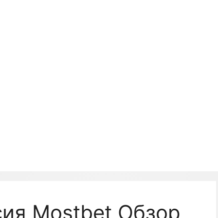
ия Mostbet Обзор