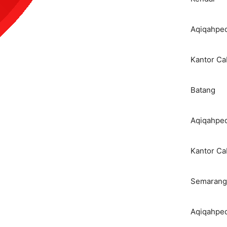
Aqiqahped
Kantor C
Batang
Aqiqahped
Kantor C
Semarang
Aqiqahped