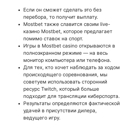
Если он сможет сделать это без
перебора, то получит выплату.
Mostbet также славится своим live-
казино Mostbet, которое предлагает
помимо ставок на спорт.
Игры в Mostbet casino открываются в
полноэкранном режиме — на весь
монитор компьютера или телефона.
Для тех, кто хочет наблюдать за ходом
происходящего соревнования, мы
советуем использовать сторонний
ресурс Twitch, который больше
подходит для трансляции киберспорта.
Результаты определяются фактической
удачей в присутствии дилера,
ведущего игру.