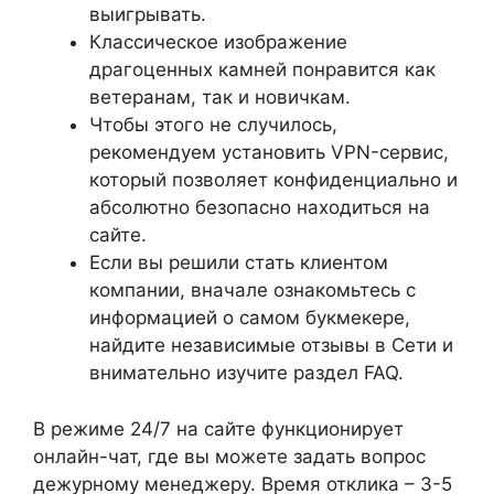
выигрывать.
Классическое изображение
драгоценных камней понравится как
ветеранам, так и новичкам.
Чтобы этого не случилось,
рекомендуем установить VPN-сервис,
который позволяет конфиденциально и
абсолютно безопасно находиться на
сайте.
Если вы решили стать клиентом
компании, вначале ознакомьтесь с
информацией о самом букмекере,
найдите независимые отзывы в Сети и
внимательно изучите раздел FAQ.
В режиме 24/7 на сайте функционирует
онлайн-чат, где вы можете задать вопрос
дежурному менеджеру. Время отклика – 3-5