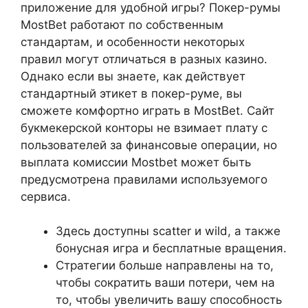
приложение для удобной игры? Покер-румы
MostBet работают по собственным
стандартам, и особенности некоторых
правил могут отличаться в разных казино.
Однако если вы знаете, как действует
стандартный этикет в покер-руме, вы
сможете комфортно играть в MostBet. Сайт
букмекерской конторы не взимает плату с
пользователей за финансовые операции, но
выплата комиссии Mostbet может быть
предусмотрена правилами используемого
сервиса.
Здесь доступны scatter и wild, а также
бонусная игра и бесплатные вращения.
Стратегии больше направлены на то,
чтобы сократить ваши потери, чем на
то, чтобы увеличить вашу способность