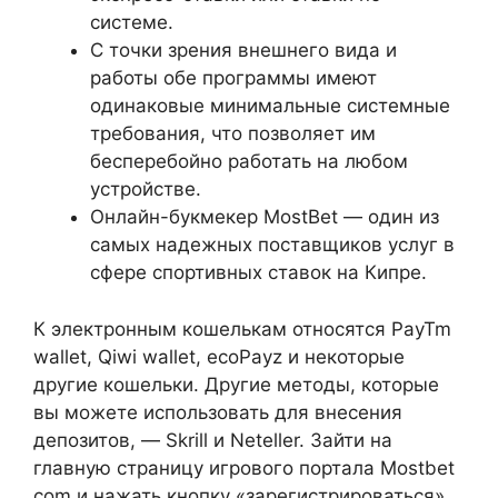
системе.
С точки зрения внешнего вида и
работы обе программы имеют
одинаковые минимальные системные
требования, что позволяет им
бесперебойно работать на любом
устройстве.
Онлайн-букмекер MostBet — один из
самых надежных поставщиков услуг в
сфере спортивных ставок на Кипре.
К электронным кошелькам относятся PayTm
wallet, Qiwi wallet, ecoPayz и некоторые
другие кошельки. Другие методы, которые
вы можете использовать для внесения
депозитов, — Skrill и Neteller. Зайти на
главную страницу игрового портала Mostbet
com и нажать кнопку «зарегистрироваться»