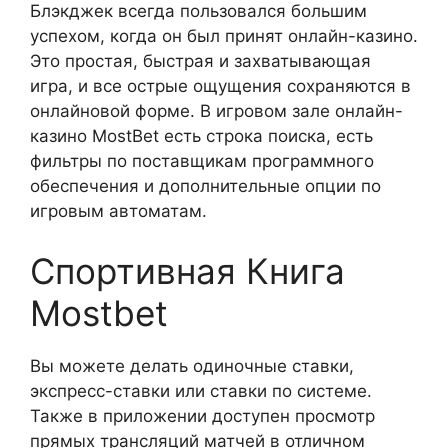
Блэкджек всегда пользовался большим
успехом, когда он был принят онлайн-казино.
Это простая, быстрая и захватывающая
игра, и все острые ощущения сохраняются в
онлайновой форме. В игровом зале онлайн-
казино MostBet есть строка поиска, есть
фильтры по поставщикам программного
обеспечения и дополнительные опции по
игровым автоматам.
Спортивная Книга
Mostbet
Вы можете делать одиночные ставки,
экспресс-ставки или ставки по системе.
Также в приложении доступен просмотр
прямых трансляций матчей в отличном