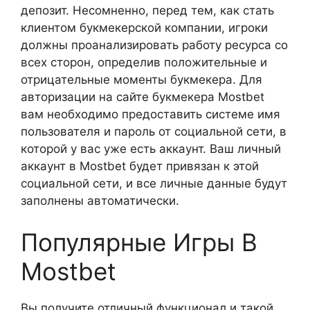
депозит. Несомненно, перед тем, как стать
клиентом букмекерской компании, игроки
должны проанализировать работу ресурса со
всех сторон, определив положительные и
отрицательные моменты букмекера. Для
авторизации на сайте букмекера Mostbet
вам необходимо предоставить системе имя
пользователя и пароль от социальной сети, в
которой у вас уже есть аккаунт. Ваш личный
аккаунт в Mostbet будет привязан к этой
социальной сети, и все личные данные будут
заполнены автоматически.
Популярные Игры В
Mostbet
Вы получите отличный функционал и такой