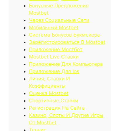
Бонусные Предложения
Mostbet
Через Социальные Сети
Мобильный Mostbet
Система Бонусов Букмекера
Зарегистрироваться В Mostbet
Приложение Мостбет
Mostbet Live Ставки
Приложение Для Компьютера
Приложение Для Ios
Линия, Ставки И
Коэффициенты
Оценка Mostbet
Спортивные Ставки
Регистрация На Сайте
Казино, Слоты И Другие Игры
От Mostbet
Теннис