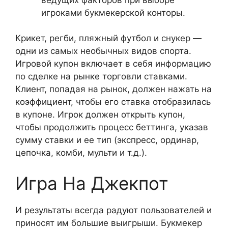
игроками букмекерской конторы.
Крикет, регби, пляжный футбол и снукер —
одни из самых необычных видов спорта.
Игровой купон включает в себя информацию
по сделке на рынке торговли ставками.
Клиент, попадая на рынок, должен нажать на
коэффициент, чтобы его ставка отобразилась
в купоне. Игрок должен открыть купон,
чтобы продолжить процесс беттинга, указав
сумму ставки и ее тип (экспресс, ординар,
цепочка, комби, мульти и т.д.).
Игра На Джекпот
И результаты всегда радуют пользователей и
приносят им большие выигрыши. Букмекер