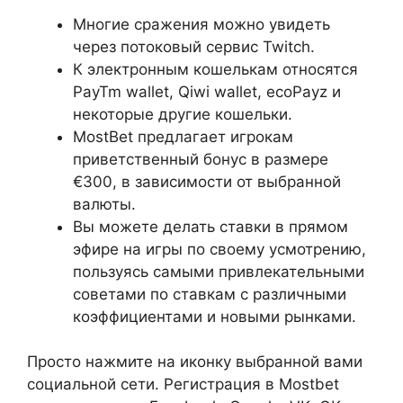
Многие сражения можно увидеть
через потоковый сервис Twitch.
К электронным кошелькам относятся
PayTm wallet, Qiwi wallet, ecoPayz и
некоторые другие кошельки.
MostBet предлагает игрокам
приветственный бонус в размере
€300, в зависимости от выбранной
валюты.
Вы можете делать ставки в прямом
эфире на игры по своему усмотрению,
пользуясь самыми привлекательными
советами по ставкам с различными
коэффициентами и новыми рынками.
Просто нажмите на иконку выбранной вами
социальной сети. Регистрация в Mostbet