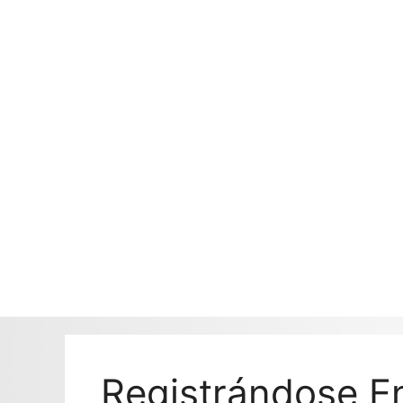
Registrándose E