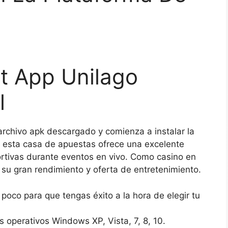
t App Unilago
l
 archivo apk descargado y comienza a instalar la
, esta casa de apuestas ofrece una excelente
rtivas durante eventos en vivo. Como casino en
r su gran rendimiento y oferta de entretenimiento.
poco para que tengas éxito a la hora de elegir tu
 operativos Windows XP, Vista, 7, 8, 10.