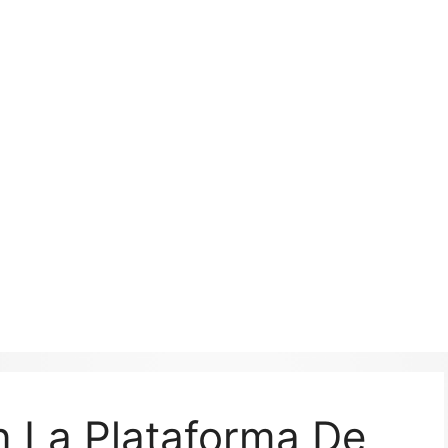
n La Plataforma De